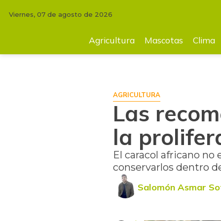
Viernes, 07 de agosto de 2026
INICIO
AGRICULTURA
Las recomendaciones del ICA para evitar la pro
Agricultura
Mascotas
Clima
AGRICULTURA
Las recom
la prolife
El caracol africano no
conservarlos dentro de
Salomón Asmar So