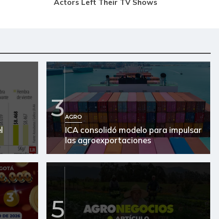
3
AGRO
l
ICA consolidó modelo para impulsar
las agroexportaciones
5