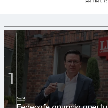
1
AGRO
Fedecafe anuncia apertu