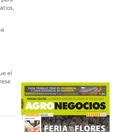
atios,
na
ue el
rese