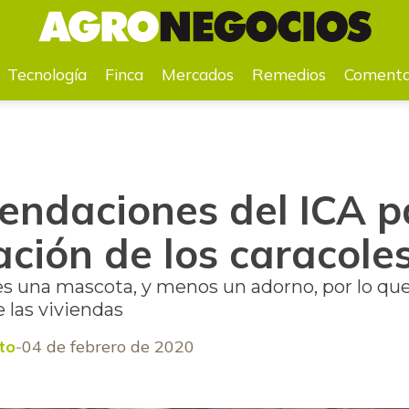
liferación de los caracoles africanos
Tecnología
Finca
Mercados
Remedios
Comenta
endaciones del ICA p
ración de los caracole
 es una mascota, y menos un adorno, por lo que
 las viviendas
to
04 de febrero de 2020