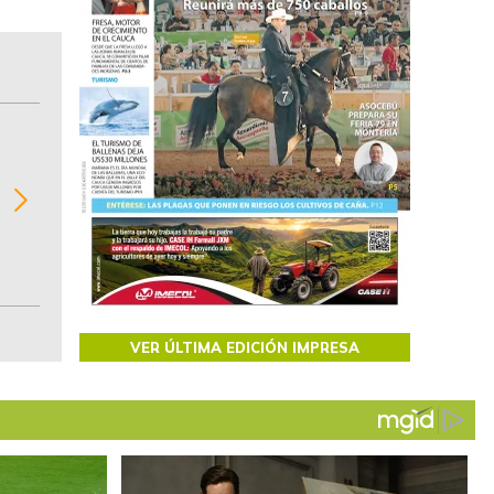
BITÁCORA EMPRESARIAL 10.000 LR
Recopilación clasificada por sectores económi
02
regiones del comportamiento general y detall
de las 10.000 primeras empresas en ventas e
Colombia.
VER ÚLTIMA EDICIÓN IMPRESA