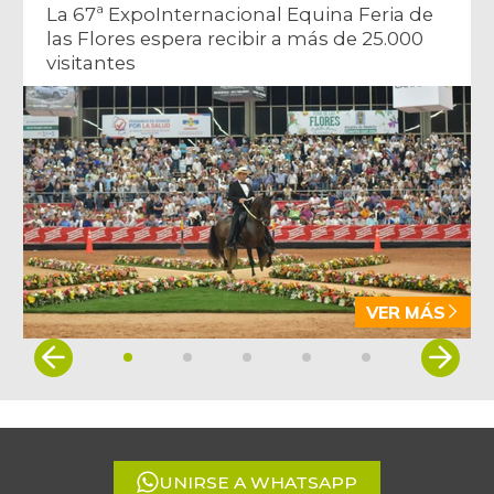
La 67ª ExpoInternacional Equina Feria de
las Flores espera recibir a más de 25.000
visitantes
VER MÁS
Item
1
of
5
UNIRSE A WHATSAPP