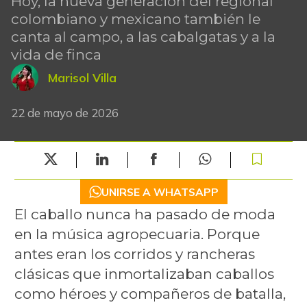
Hoy, la nueva generación del regional
colombiano y mexicano también le
canta al campo, a las cabalgatas y a la
vida de finca
Marisol Villa
22 de mayo de 2026
UNIRSE A WHATSAPP
El caballo nunca ha pasado de moda
en la música agropecuaria. Porque
antes eran los corridos y rancheras
clásicas que inmortalizaban caballos
como héroes y compañeros de batalla,