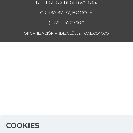
DERECHOS RESERVADOS.
CR. 13A 37-32, BOGOTÁ
(+57) 1 4227600
ORGANIZACIÓN ARDILA LÜLLE - OAL.COM.CO
COOKIES