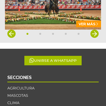
VER MÁS
Item
1
of
5
UNIRSE A WHATSAPP
SECCIONES
AGRICULTURA
MASCOTAS
CLIMA