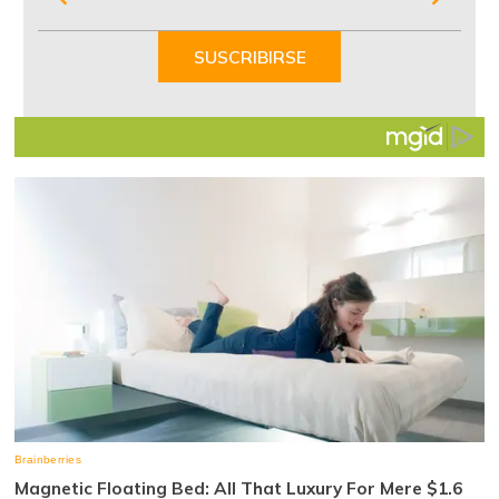
1
of
SUSCRIBIRSE
7