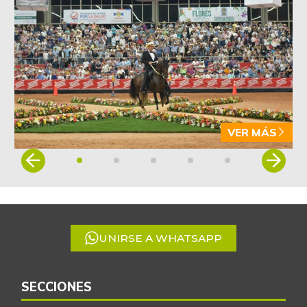
VER MÁS
Item
1
of
5
UNIRSE A WHATSAPP
SECCIONES