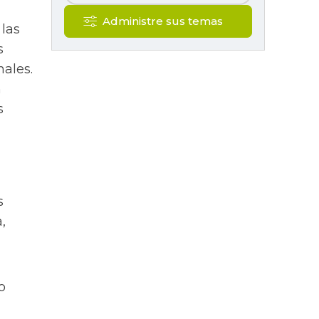
Administre sus temas
 las
s
nales.
n
s
s
,
o