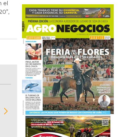
 el
20”,
BITÁCORA EMPRESARIAL 10.000 LR
Recopilación clasificada por sectores económi
02
regiones del comportamiento general y detall
de las 10.000 primeras empresas en ventas e
Colombia.