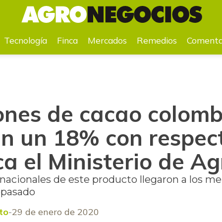
 un 18% con respecto al año 2018, indica el Ministerio de Agricultura
Tecnología
Finca
Mercados
Remedios
Comenta
ones de cacao colom
en un 18% con respec
ca el Ministerio de Ag
 nacionales de este producto llegaron a los m
o pasado
to
29 de enero de 2020