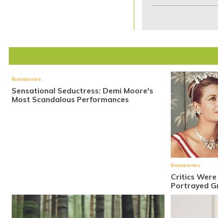
1
of
7