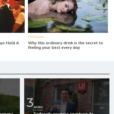
3
AGRO
asanare
Fedecafe anuncia apertura de