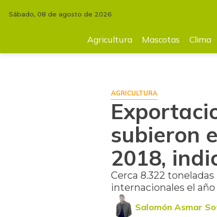
Sábado, 08 de agosto de 2026
INICIO
AGRICULTURA
Exportaciones de cacao colombiano subieron en
Agricultura
Mascotas
Clima
AGRICULTURA
Exportaci
subieron 
2018, indi
Cerca 8.322 toneladas
internacionales el añ
Salomón Asmar So