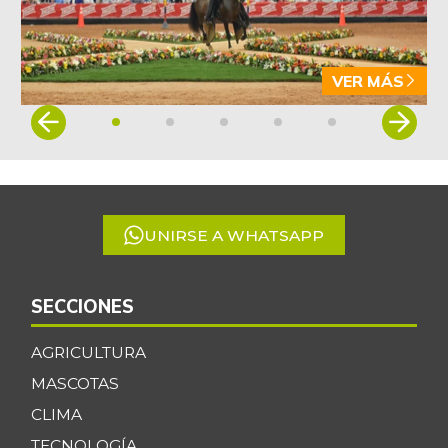
VER MÁS
Item
1
of
5
UNIRSE A WHATSAPP
SECCIONES
AGRICULTURA
MASCOTAS
CLIMA
TECNOLOGÍA