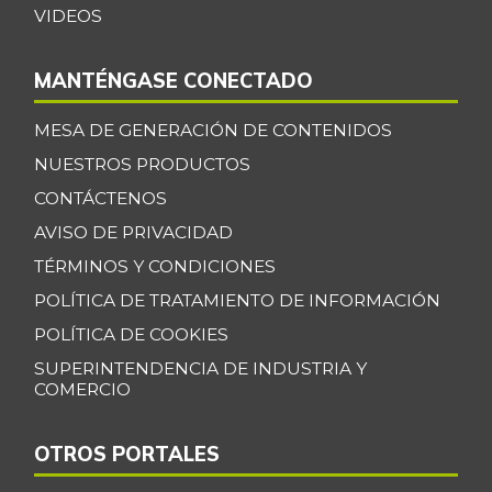
VIDEOS
Bagre rayado
$ 35.347,17
entero congelado
+13,67%
MANTÉNGASE CONECTADO
07/25/2026
Bagre rayado
MESA DE GENERACIÓN DE CONTENIDOS
$ 27.531,09
entero fresco
NUESTROS PRODUCTOS
+0,92%
07/25/2026
CONTÁCTENOS
Banano Bocadillo
$ 2.406,00
AVISO DE PRIVACIDAD
+0,52%
07/25/2026
TÉRMINOS Y CONDICIONES
Banano Urabá
$ 2.324,08
POLÍTICA DE TRATAMIENTO DE INFORMACIÓN
-0,09%
07/25/2026
POLÍTICA DE COOKIES
Banano criollo
SUPERINTENDENCIA DE INDUSTRIA Y
$ 1.917,06
COMERCIO
-0,16%
07/25/2026
Berenjena
$ 4.818,38
OTROS PORTALES
+3,82%
07/25/2026