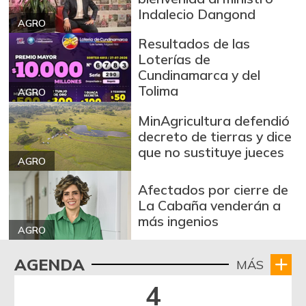
Indalecio Dangond
Arroz blanco
AGRO
$ 3.283,00
importado
Resultados de las
-2,49%
07/25/2026
Loterías de
Cundinamarca y del
Arroz de primera
$ 3.494,15
Tolima
AGRO
+0,72%
07/25/2026
MinAgricultura defendió
Arroz de segunda
$ 3.162,00
decreto de tierras y dice
-0,53%
07/25/2026
que no sustituye jueces
AGRO
Arroz excelso
$ 3.636,56
+0,19%
Afectados por cierre de
07/25/2026
La Cabaña venderán a
Arroz paddy verde
$ 1.572,00
más ingenios
AGRO
+52,37%
12/09/2023
Arroz sopa cristal
$ 2.415,00
AGENDA
MÁS
+0,84%
07/25/2026
4
Arveja amarilla