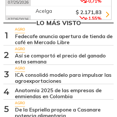
-0,71%
07/25/2026
Acelga
$ 2.171,83
-1,55%
07/25/2026
LO MÁS VISTO
Aguacate común
$ 6.672,89
AGRO
1
+6,24%
Fedecafe anuncia apertura de tienda de
07/25/2026
café en Mercado Libre
Aguacate hass
$ 7.289,10
AGRO
-2,98%
2
07/25/2026
Así se comportó el precio del ganado
esta semana
Aguacate
$ 8.366,30
papelillo
AGRO
3
-1,18%
ICA consolidó modelo para impulsar las
07/25/2026
agroexportaciones
Ahuyama
$ 1.634,56
4
Anatomía 2025 de las empresas de
-0,51%
07/25/2026
enmiendas en Colombia
Ahuyamín
AGRO
$ 1.672,87
5
De la Espriella propone a Casanare
+7,50%
07/25/2026
potencia alimentaria