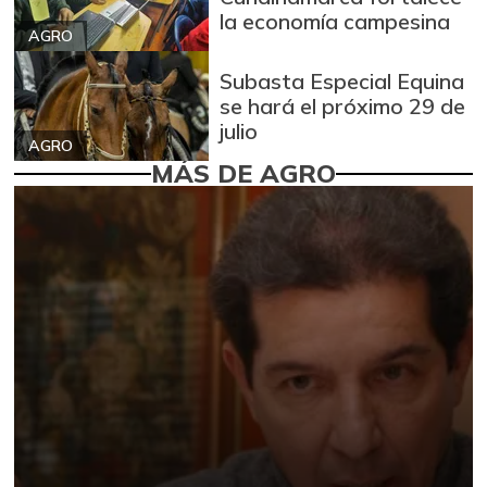
la economía campesina
AGRO
Subasta Especial Equina
se hará el próximo 29 de
julio
AGRO
MÁS DE AGRO