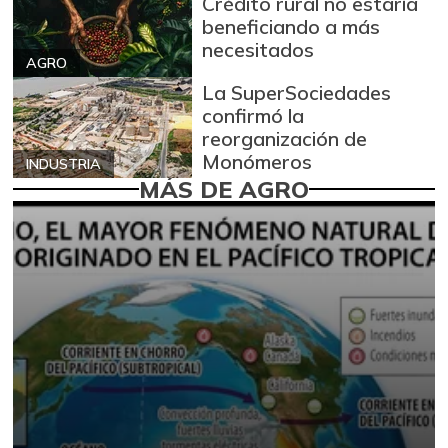
Crédito rural no estaría
beneficiando a más
necesitados
AGRO
La SuperSociedades
confirmó la
reorganización de
Monómeros
INDUSTRIA
MÁS DE AGRO