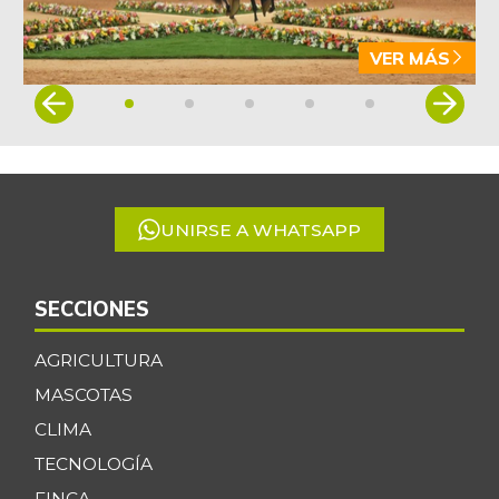
VER MÁS
Item
1
of
5
UNIRSE A WHATSAPP
SECCIONES
AGRICULTURA
MASCOTAS
CLIMA
TECNOLOGÍA
FINCA