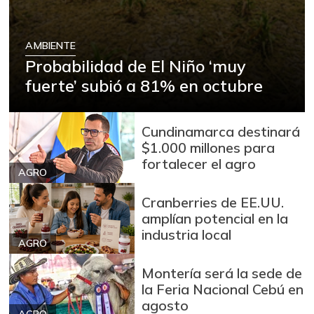
AMBIENTE
Probabilidad de El Niño ‘muy
fuerte’ subió a 81% en octubre
Cundinamarca destinará
$1.000 millones para
fortalecer el agro
AGRO
Cranberries de EE.UU.
amplían potencial en la
industria local
AGRO
Montería será la sede de
la Feria Nacional Cebú en
agosto