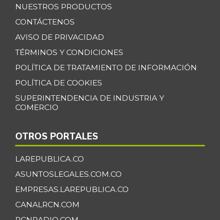
+0,92%
NUESTROS PRODUCTOS
07/25/2026
CONTÁCTENOS
Banano Bocadillo
$ 2.406,00
AVISO DE PRIVACIDAD
+0,52%
07/25/2026
TÉRMINOS Y CONDICIONES
Banano Urabá
$ 2.324,08
POLÍTICA DE TRATAMIENTO DE INFORMACIÓN
-0,09%
07/25/2026
POLÍTICA DE COOKIES
Banano criollo
$ 1.917,06
SUPERINTENDENCIA DE INDUSTRIA Y
-0,16%
07/25/2026
COMERCIO
Berenjena
$ 4.818,38
OTROS PORTALES
+3,82%
07/25/2026
Blanquillo entero
LAREPUBLICA.CO
$ 17.625,00
fresco
+2,17%
ASUNTOSLEGALES.COM.CO
07/25/2026
EMPRESAS.LAREPUBLICA.CO
Bocachico criollo
CANALRCN.COM
$ 22.140,43
fresco
-7,15%
RCNRADIO.COM