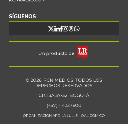
07/25/2026
Bocachico
SÍGUENOS
$ 16.851,79
importado
+0,97%
07/25/2026
Bocadillo veleño
$ 412,20
+4,57%
07/25/2026
Un producto de:
Bola de brazo de
$ 33.512,58
res
+0,13%
07/25/2026
© 2026, RCN MEDIOS. TODOS LOS
Bola de pierna de
DERECHOS RESERVADOS.
$ 33.363,35
res
+0,14%
CR. 13A 37-32, BOGOTÁ
07/25/2026
(+57) 1 4227600
Borojó
$ 8.292,33
+0,70%
ORGANIZACIÓN ARDILA LÜLLE - OAL.COM.CO
07/25/2026
Bota de res