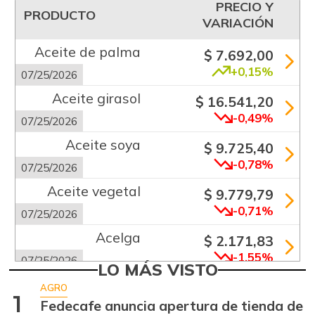
PRECIO Y
PRODUCTO
VARIACIÓN
Aceite de palma
$ 7.692,00
+0,15%
07/25/2026
Aceite girasol
$ 16.541,20
-0,49%
07/25/2026
Aceite soya
$ 9.725,40
-0,78%
07/25/2026
Aceite vegetal
$ 9.779,79
-0,71%
07/25/2026
Acelga
$ 2.171,83
-1,55%
07/25/2026
LO MÁS VISTO
Aguacate común
$ 6.672,89
AGRO
1
+6,24%
Fedecafe anuncia apertura de tienda de
07/25/2026