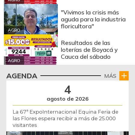
Arroz de segunda
$ 3.162,00
"Vivimos la crisis más
-0,53%
07/25/2026
aguda para la industria
floricultora"
Arroz excelso
$ 3.636,56
AGRO
+0,19%
07/25/2026
Resultados de las
Arroz paddy verde
$ 1.572,00
loterías de Boyacá y
Cauca del sábado
+52,37%
12/09/2023
AGRO
Arroz sopa cristal
$ 2.415,00
AGENDA
MÁS
+0,84%
07/25/2026
4
Arveja amarilla
$ 3.685,86
seca importada
agosto de 2026
-2,04%
07/25/2026
La 67ª ExpoInternacional Equina Feria de
Arveja enlatada
$ 14.130,40
las Flores espera recibir a más de 25.000
+2,79%
07/25/2026
visitantes
Arveja verde