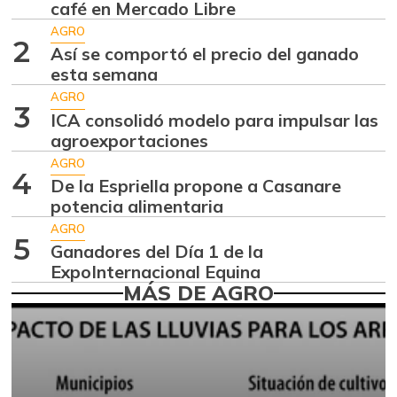
café en Mercado Libre
Aguacate hass
$ 7.289,10
AGRO
-2,98%
2
07/25/2026
Así se comportó el precio del ganado
esta semana
Aguacate
$ 8.366,30
papelillo
AGRO
3
-1,18%
ICA consolidó modelo para impulsar las
07/25/2026
agroexportaciones
Ahuyama
$ 1.634,56
AGRO
4
-0,51%
De la Espriella propone a Casanare
07/25/2026
potencia alimentaria
Ahuyamín
$ 1.672,87
AGRO
+7,50%
5
07/25/2026
Ganadores del Día 1 de la
ExpoInternacional Equina
Ajo
$ 6.102,86
MÁS DE AGRO
-2,18%
07/25/2026
Ají dulce
$ 2.880,14
+4,83%
01/17/2015
Ají topito dulce
$ 3.229,50