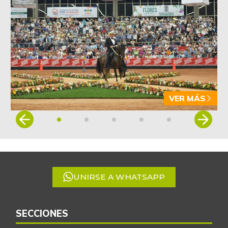
$ 6.022,87
-4,09%
07/25/2026
Arveja verde en
$ 5.155,29
vaina
-1,86%
07/25/2026
Arveja verde seca
$ 4.087,85
-0,46%
07/25/2026
VER MÁS
Atún en lata
$ 37.131,09
Item
+0,27%
1
07/25/2026
of
Avena en hojuelas
$ 9.832,64
5
-0,12%
07/25/2026
UNIRSE A WHATSAPP
Avena molida
$ 12.014,15
+0,28%
07/25/2026
Azúcar
SECCIONES
$ 3.132,61
+0,24%