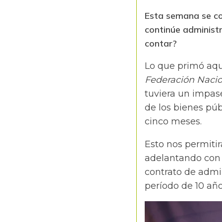
Esta semana se co
continúe administ
contar?
Lo que primó aquí
Federación Nacio
tuviera un impase
de los bienes púb
cinco meses.
Esto nos permitir
adelantando con
contrato de admin
período de 10 añ