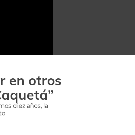
r en otros
Caquetá”
os diez años, la
to