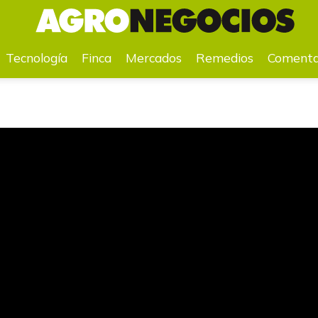
partamentos como Chocó y Caquetá”
Tecnología
Finca
Mercados
Remedios
Comenta