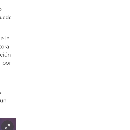
o
puede
e la
tora
ación
a por
o
 un