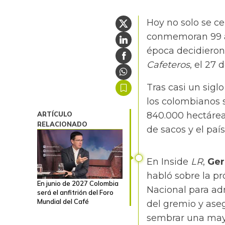
Hoy no solo se ce
conmemoran 99 añ
época decidieron
Cafeteros
, el 27 
Tras casi un sigl
los colombianos 
ARTÍCULO
840.000 hectárea
RELACIONADO
de sacos y el paí
En Inside
LR
,
Ger
habló sobre la p
En junio de 2027 Colombia
Nacional para adm
será el anfitrión del Foro
Mundial del Café
del gremio y ase
sembrar una mayo