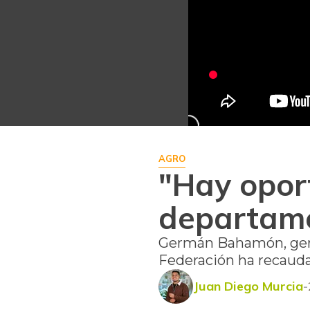
AGRO
"Hay opor
departame
Germán Bahamón, geren
Federación ha recauda
Juan Diego Murcia