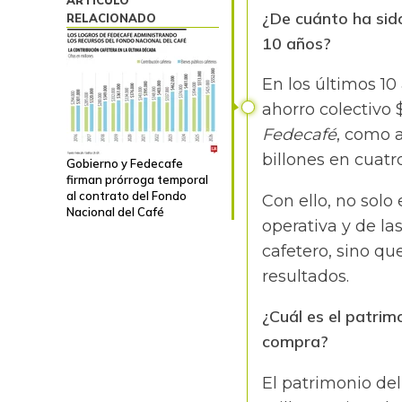
ARTÍCULO
¿De cuánto ha sido
RELACIONADO
10 años?
En los últimos 10
ahorro colectivo $
Fedecafé
, como 
billones en cuatr
Gobierno y Fedecafe
firman prórroga temporal
al contrato del Fondo
Con ello, no sol
Nacional del Café
operativa y de l
cafetero, sino q
resultados.
¿Cuál es el patrim
compra?
El patrimonio de