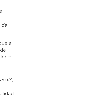
e
 de
 que a
 de
llones
ecafé
,
nalidad