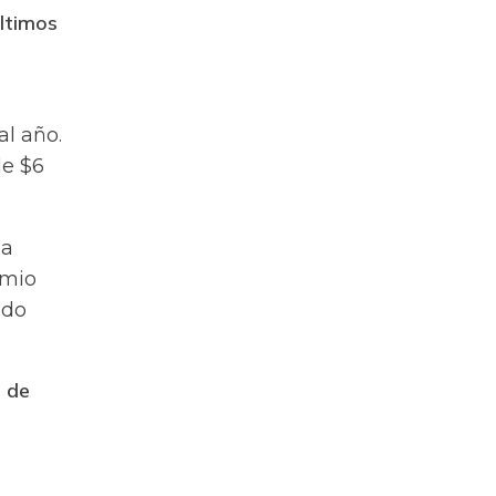
últimos
al año
.
de $6
ia
emio
ndo
a de