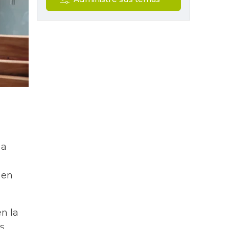
 a
 en
en la
ás