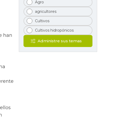
Agro
agricultores
Cultivos
Cultivos hidropónicos
se han
Administre sus temas
una
rente
ellos
n