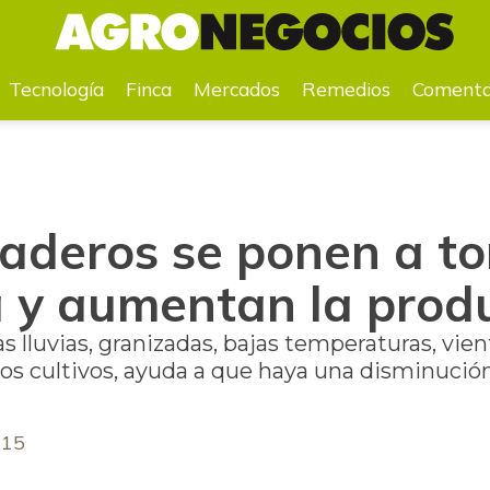
logía y aumentan la productividad
Tecnología
Finca
Mercados
Remedios
Comenta
naderos se ponen a to
a y aumentan la prod
as lluvias, granizadas, bajas temperaturas, vi
los cultivos, ayuda a que haya una disminución
015