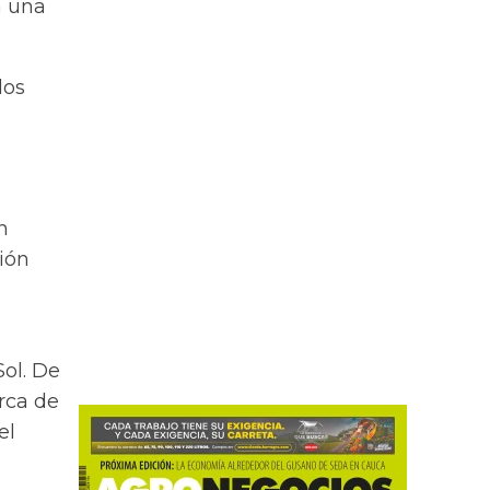
a una
los
n
ión
Sol. De
erca de
el