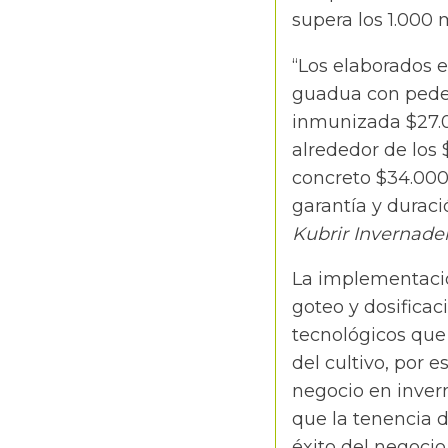
supera los 1.000 
“Los elaborados 
guadua con pede
inmunizada $27.0
alrededor de los
concreto $34.000.
garantía y duraci
Kubrir Invernader
La implementación
goteo y dosificac
tecnológicos que
del cultivo, por 
negocio en inve
que la tenencia d
éxito del negocio