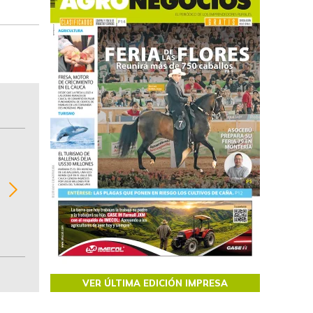
BITÁCORA EMPRESARIAL 10.000 LR
Recopilación clasificada por sectores económi
02
regiones del comportamiento general y detall
de las 10.000 primeras empresas en ventas e
Colombia.
VER ÚLTIMA EDICIÓN IMPRESA