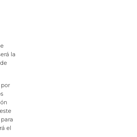
de
erá la
 de
 por
os
ión
 este
 para
rá el