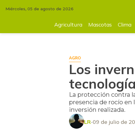
Miércoles, 05 de agosto de 2026
INICIO
AGRICULTURA
Los invernaderos se ponen a tono con la tecno
Agricultura
Mascotas
Clima
AGRO
Los inver
tecnologí
La protección contra l
presencia de rocío en 
inversión realizada.
LR
09 de julio de 2