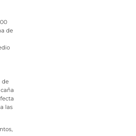
000
ma de
edio
n de
e caña
fecta
a las
ntos,