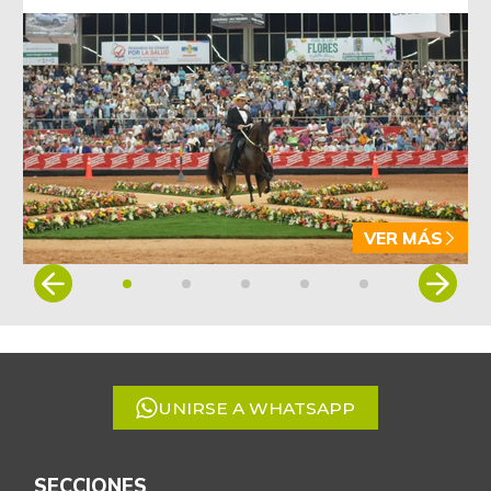
VER MÁS
Item
1
of
5
UNIRSE A WHATSAPP
SECCIONES