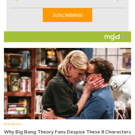
1
of
SUSCRIBIRSE
7