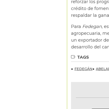
reforzar los prog
crédito de fomen
respaldar la gana
Para
Fedegan
, e
agropecuaria, mej
un exportador de 
desarrollo del c
TAGS
FEDEGÁN
ABELA