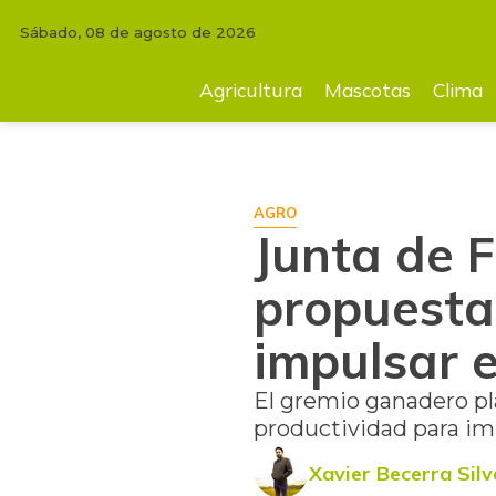
Sábado, 08 de agosto de 2026
INICIO
AGRICULTURA
Junta de Fedegan envió paquete de propuestas
Agricultura
Mascotas
Clima
AGRO
Junta de 
propuesta
impulsar e
El gremio ganadero pla
productividad para imp
Xavier Becerra Silv