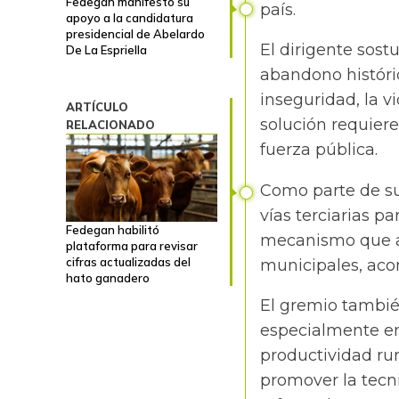
Fedegán manifestó su
país.
apoyo a la candidatura
presidencial de Abelardo
El
dirigente
sostu
De La Espriella
abandono históric
inseguridad, la vi
ARTÍCULO
solución requiere
RELACIONADO
fuerza pública.
Como parte de s
vías terciarias p
Fedegan habilitó
mecanismo que a
plataforma para revisar
cifras actualizadas del
municipales, aco
hato ganadero
El gremio tambié
especialmente ent
productividad rur
promover la tecn