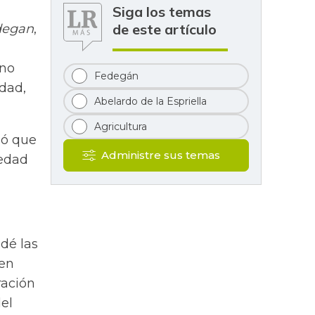
Siga los temas
de este artículo
degan
,
ano
Fedegán
idad,
Abelardo de la Espriella
Agricultura
mó que
Administre sus temas
iedad
dé las
ien
ración
del