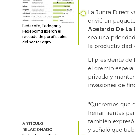
La Junta Directiv
envió un paquete
Fedecafe, Fedegan y
Abelardo De La E
Fedepalma lideran el
recaudo de parafiscales
sea una prioridad
del sector agro
la
productividad
y
El presidente de
el gremio espera
privada y manteng
invasiones de fin
"Queremos que el
herramientas para
también expresó 
ARTÍCULO
y señaló que trab
RELACIONADO