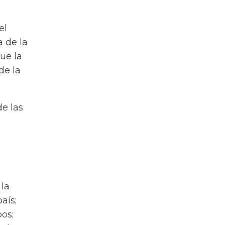
el
a de la
que la
de la
de las
 la
aís;
os;