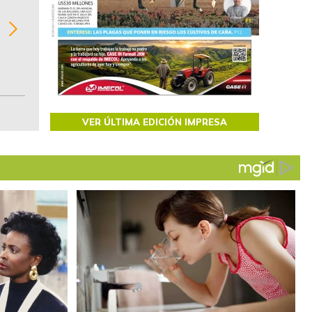
Recopilación clasificada por sectores económi
02
regiones del comportamiento general y detall
de las 10.000 primeras empresas en ventas e
Colombia.
VER ÚLTIMA EDICIÓN IMPRESA