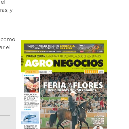
 el
as; y
s como
ar el
BITÁCORA EMPRESARIAL 10.000 LR