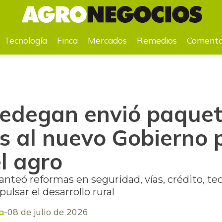
 al nuevo Gobierno para impulsar el agro
Tecnología
Finca
Mercados
Remedios
Comenta
Fedegan envió paquet
s al nuevo Gobierno 
l agro
nteó reformas en seguridad, vías, crédito, te
ulsar el desarrollo rural
a
08 de julio de 2026