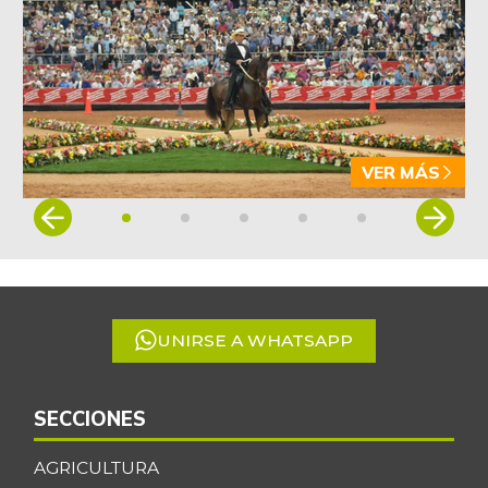
VER MÁS
Item
1
of
5
UNIRSE A WHATSAPP
SECCIONES
AGRICULTURA