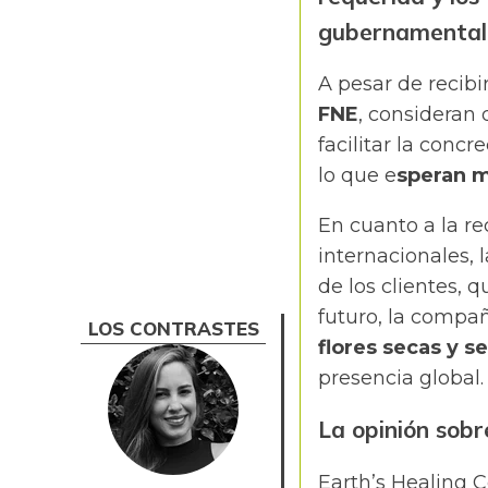
gubernamental
A pesar de recib
FNE
, consideran
facilitar la conc
lo que e
speran m
En cuanto a la r
internacionales, 
de los clientes, 
futuro, la compa
LOS CONTRASTES
flores secas y s
presencia global.
La opinión sobr
Earth’s Healing 