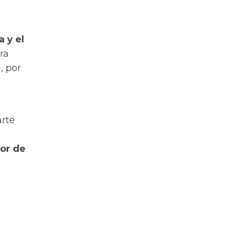
a y el
ra
, por
arte
dor de