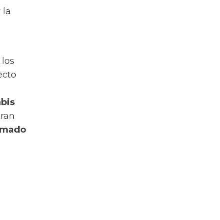
 la
 los
ecto
abis
tran
tomado