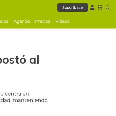
Suscríbase
Suscríbase
GUARDAR
rios
Agenda
Precios
Videos
ostó al
se centra en
alidad, manteniendo