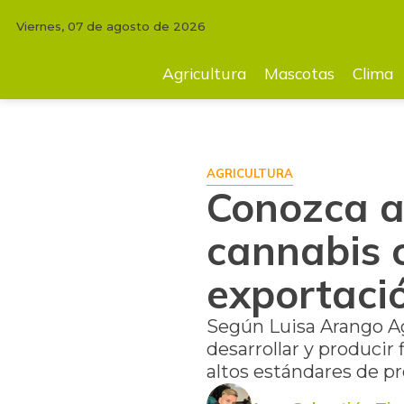
Viernes, 07 de agosto de 2026
INICIO
AGRICULTURA
Conozca a la empresa que le apostó al cannab
Agricultura
Mascotas
Clima
AGRICULTURA
Conozca a
cannabis 
exportaci
Según Luisa Arango Ag
desarrollar y producir
altos estándares de p