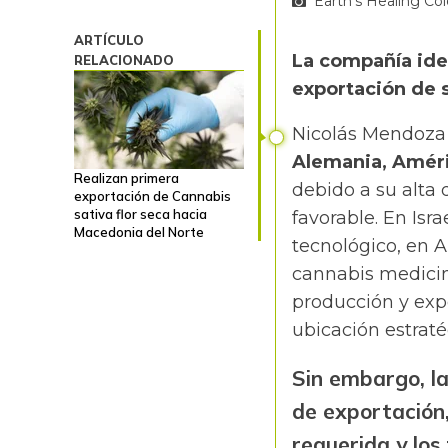
Earth's Healing Co
ARTÍCULO
La compañía iden
RELACIONADO
exportación de 
Nicolás Mendoza 
Alemania, Améri
Realizan primera
debido a su alta
exportación de Cannabis
sativa flor seca hacia
favorable. En Isr
Macedonia del Norte
tecnológico, en 
cannabis
medicin
producción y expo
ubicación estraté
Sin embargo, l
de exportación
requerida y los