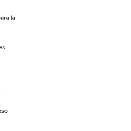
ara la
es
u
eso