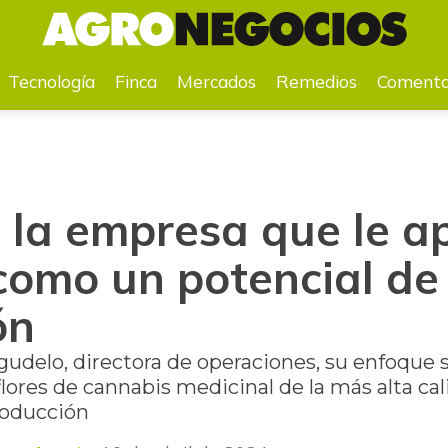
is como un potencial de exportación
Tecnología
Finca
Mercados
Remedios
Comenta
 la empresa que le ap
como un potencial de
ón
udelo, directora de operaciones, su enfoque 
 flores de cannabis medicinal de la más alta c
roducción