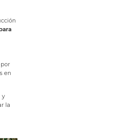
ucción
para
 por
s en
 y
r la