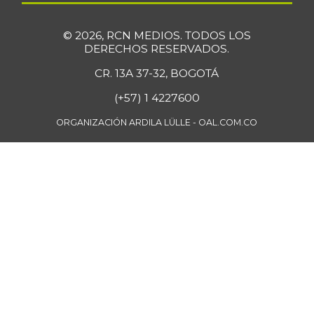
© 2026, RCN MEDIOS. TODOS LOS
DERECHOS RESERVADOS.
CR. 13A 37-32, BOGOTÁ
(+57) 1 4227600
ORGANIZACIÓN ARDILA LÜLLE - OAL.COM.CO