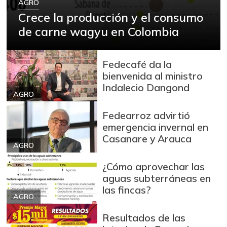
AGRO
Crece la producción y el consumo
de carne wagyu en Colombia
Fedecafé da la
bienvenida al ministro
Indalecio Dangond
AGRO
Fedearroz advirtió
emergencia invernal en
Casanare y Arauca
AGRO
¿Cómo aprovechar las
aguas subterráneas en
las fincas?
AGRO
Resultados de las