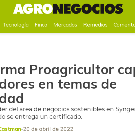
tivadores en temas de sostenibilidad
Tecnología
Finca
Mercados
Remedios
Comenta
orma Proagricultor ca
adores en temas de
idad
der del área de negocios sostenibles en Synge
 se entrega un certificado.
 Eastman
20 de abril de 2022