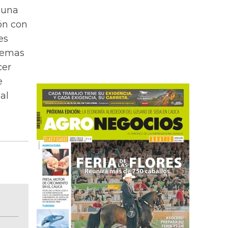
 una
ón con
es
temas
cer
e
al