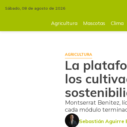
Sábado, 08 de agosto de 2026
INICIO
AGRICULTURA
La plataforma Proagricultor capacita a los cul
Agricultura
Mascotas
Clima
AGRICULTURA
La plataf
los cultiv
sostenibil
Montserrat Benitez, lí
cada módulo terminado
Sebastián Aguirre