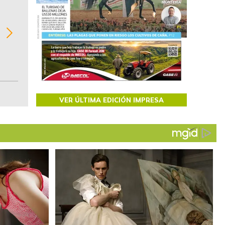
BITÁCORA EMPRESARIAL 10.000 LR
Recopilación clasificada por sectores económi
02
regiones del comportamiento general y detall
de las 10.000 primeras empresas en ventas e
Colombia.
VER ÚLTIMA EDICIÓN IMPRESA