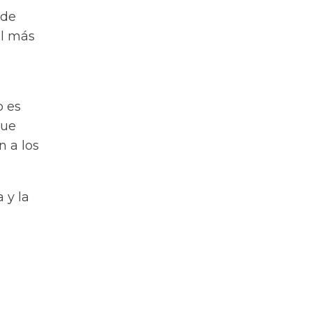
 de
el más
o es
que
n a los
 y la
,