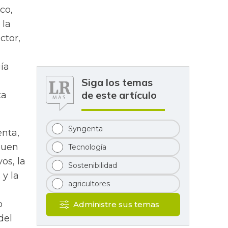
co,
 la
ctor,
ía
Siga los temas
de este artículo
ta
Syngenta
enta,
buen
Tecnología
os, la
Sostenibilidad
 y la
agricultores
o
Administre sus temas
del