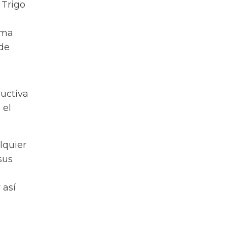
 Trigo
rma
 de
ductiva
 el
lquier
sus
 así