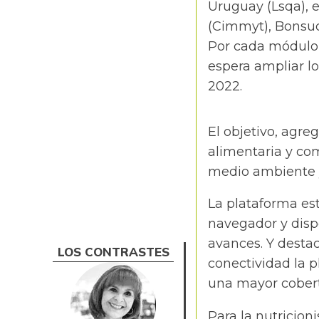
Uruguay (Lsqa), 
(Cimmyt), Bonsucr
Por cada módulo f
espera ampliar l
2022.
El objetivo, agre
alimentaria y co
medio ambiente y
La plataforma es
navegador y dispo
avances. Y desta
LOS CONTRASTES
conectividad la p
una mayor cobert
Para la nutricion