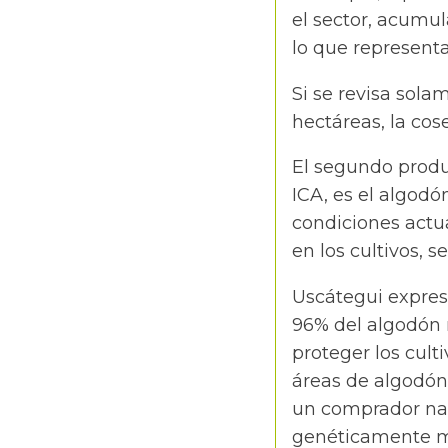
el sector, acumu
lo que representa
Si se revisa sola
hectáreas, la cos
El segundo produc
ICA, es el algodó
condiciones actu
en los cultivos, s
Uscátegui expres
96% del algodón 
proteger los cul
áreas de algodón
un comprador naci
genéticamente mo