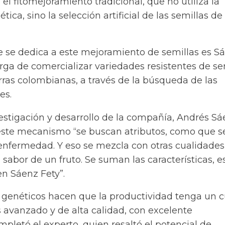
 el fitomejoramiento tradicional, que no utiliza la
ica, sino la selección artificial de las semillas de
se dedica a este mejoramiento de semillas es S
rga de comercializar variedades resistentes de sem
erras colombianas, a través de la búsqueda de las
es.
vestigación y desarrollo de la compañía, Andrés Sá
este mecanismo “se buscan atributos, como que s
 enfermedad. Y eso se mezcla con otras cualidades
l sabor de un fruto. Se suman las características, e
n Sáenz Fety”.
 genéticos hacen que la productividad tenga un c
vanzado y de alta calidad, con excelente
pletó el experto, quien resaltó el potencial de