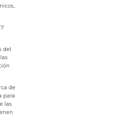
nicos,
27
s del
las
ción
rca de
a para
e las
ienen