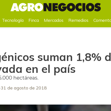
ltivada en el país
Tecnología
Finca
Mercados
Remedios
Comenta
génicos suman 1,8% de
vada en el país
5.000 hectáreas.
31 de agosto de 2018