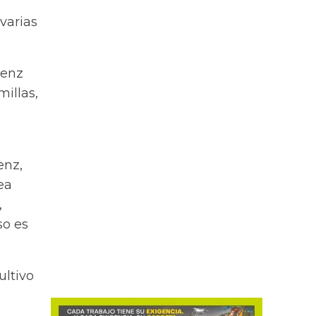
 varias
áenz
illas,
enz,
ea
,
so es
ultivo