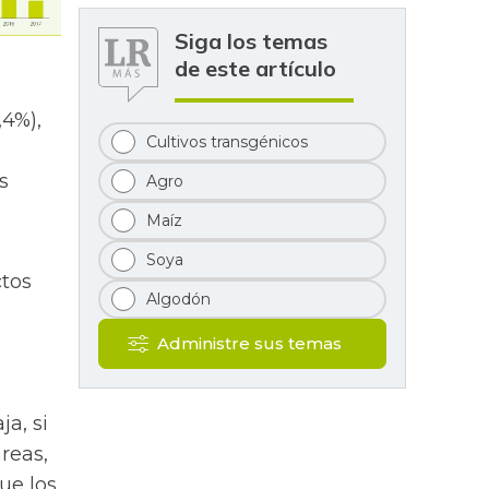
Siga los temas
de este artículo
,4%),
Cultivos transgénicos
s
Agro
Maíz
Soya
ctos
Algodón
Administre sus temas
ja, si
áreas,
ue los