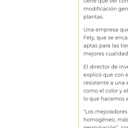
tiene que ver con
modificación genét
plantas.
Una empresa que 
Fety, que se enca
aptas para las ti
mejores cualidad
El director de in
explicó que con 
resistente a una
como el color y e
lo que hacemos e
“Los mejoradores
homogéneo, más a
germinación”, com