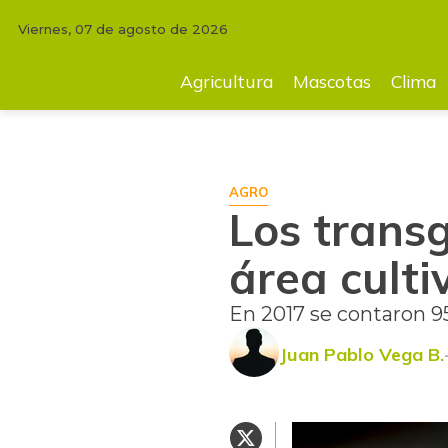
Viernes, 07 de agosto de 2026
INICIO
AGRICULTURA
Los transgénicos suman 1,8% del total área cu
Agricultura
Mascotas
Clima
AGRO
Los trans
área culti
En 2017 se contaron 9
Juan Pablo Vega B.