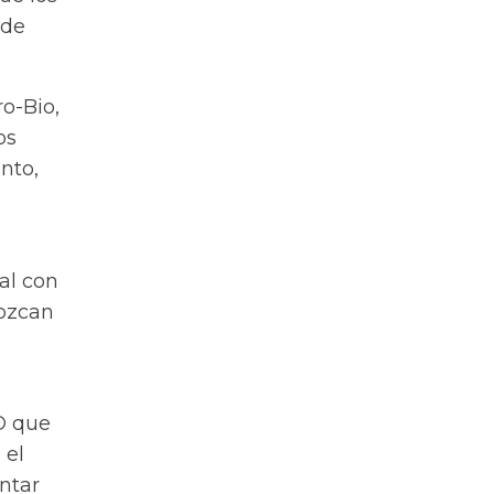
 de
o-Bio,
os
nto,
al con
nozcan
O que
 el
ntar