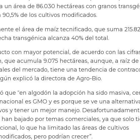
la un área de 86.030 hectáreas con granos transgé
 90,5% de los cultivos modificados.
mente el área de maíz tecnificado, que suma 215.8
echa transgénica alcanza 40% del total.
to con mayor potencial, de acuerdo con las cifra
n, que acumula 9.075 hectáreas, aunque, a raíz de 
ales del mercado, tiene una tendencia de contrac
egún explicó la directora de Agro-Bio.
ó que “en algodón la adopción ha sido masiva, ce
nacional es GMO y es porque se ve una alternativ
tivos y tener un mejor manejo. Desafortunadament
 han bajado por temas comerciales, ya que solo t
onal, lo que ha limitado las áreas de cultivos
dificados, pero podrían crecer”.