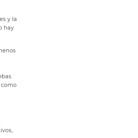
,
es y la
o hay
 menos
uebas
s como
ivos,