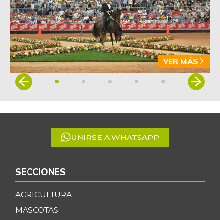
VER MÁS
Item
1
of
5
UNIRSE A WHATSAPP
SECCIONES
AGRICULTURA
MASCOTAS