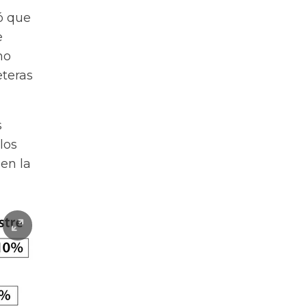
ó que
e
mo
eteras
s
los
en la