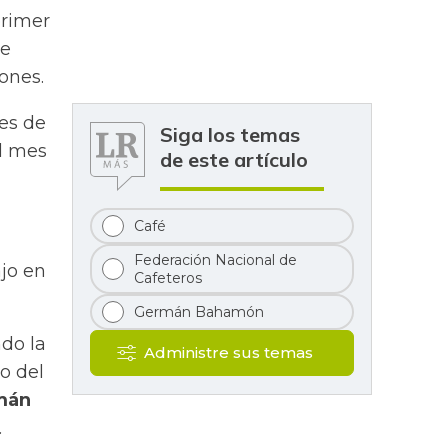
primer
de
ones.
nes de
Siga los temas
el mes
de este artículo
Café
Federación Nacional de
ajo en
Cafeteros
Germán Bahamón
ndo la
Administre sus temas
o del
mán
.