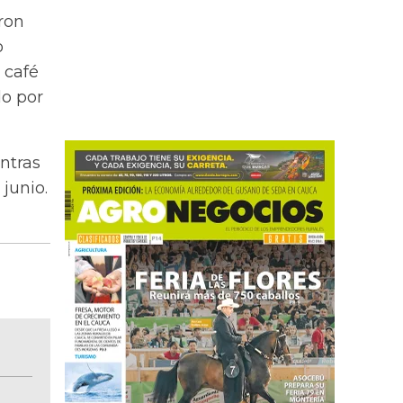
ron
o
 café
do por
ntras
junio.