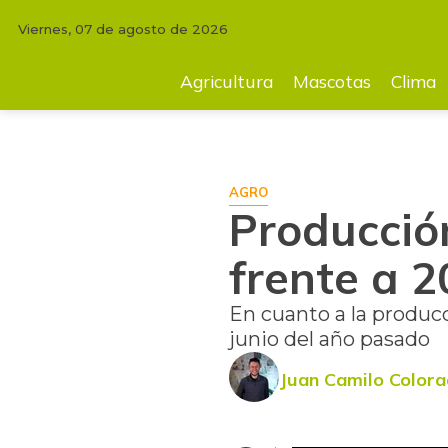
Viernes, 07 de agosto de 2026
INICIO
AGRICULTURA
Producción cafetera semestral cayó 10%, fren
Agricultura
Mascotas
Clima
AGRO
Producció
frente a 2
En cuanto a la producc
junio del año pasado
Juan Camilo Color