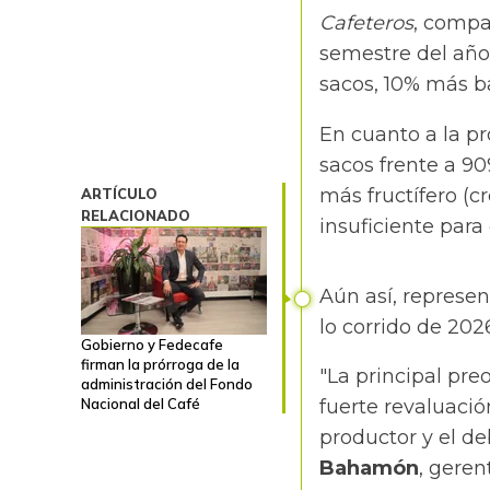
Cafeteros
, compa
semestre del año.
sacos, 10% más b
En cuanto a la pr
sacos frente a 90
más fructífero (c
ARTÍCULO
RELACIONADO
insuficiente para
Aún así, represen
lo corrido de 202
Gobierno y Fedecafe
firman la prórroga de la
"La principal pre
administración del Fondo
Nacional del Café
fuerte revaluació
productor y el de
Bahamón
, geren