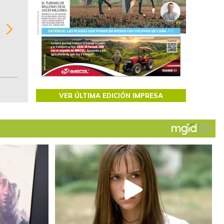
BITÁCORA EMPRESARIAL 10.000 LR
Recopilación clasificada por sectores económi
02
regiones del comportamiento general y detall
de las 10.000 primeras empresas en ventas e
Colombia.
VER ÚLTIMA EDICIÓN IMPRESA