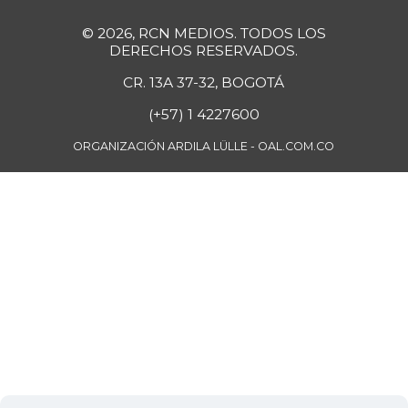
© 2026, RCN MEDIOS. TODOS LOS
DERECHOS RESERVADOS.
CR. 13A 37-32, BOGOTÁ
(+57) 1 4227600
ORGANIZACIÓN ARDILA LÜLLE - OAL.COM.CO