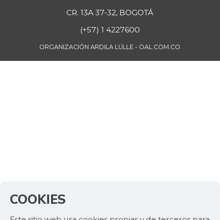
CR. 13A 37-32, BOGOTÁ
(+57) 1 4227600
ORGANIZACIÓN ARDILA LÜLLE - OAL.COM.CO
COOKIES
Este sitio web usa cookies propias y de terceros para