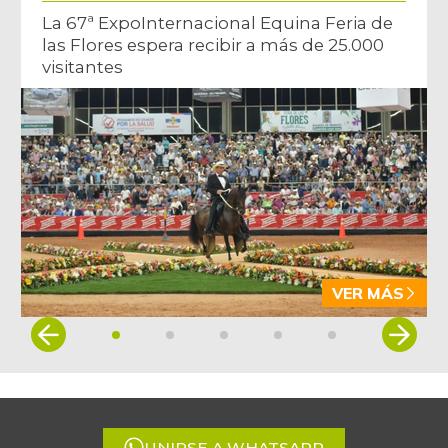
La 67ª ExpoInternacional Equina Feria de
las Flores espera recibir a más de 25.000
visitantes
VER MÁS
Item
1
of
5
UNIRSE A WHATSAPP