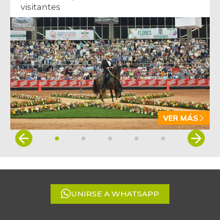
visitantes
VER MÁS
Item
1
of
5
UNIRSE A WHATSAPP