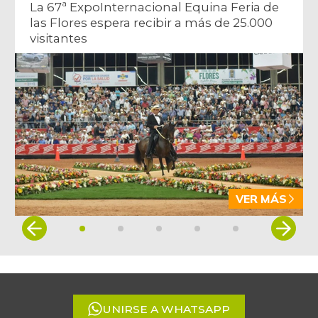
La 67ª ExpoInternacional Equina Feria de
las Flores espera recibir a más de 25.000
visitantes
VER MÁS
Item
1
of
5
UNIRSE A WHATSAPP