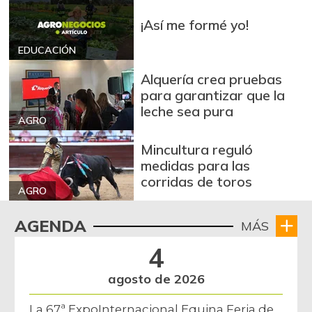
¡Así me formé yo!
EDUCACIÓN
Alquería crea pruebas
para garantizar que la
leche sea pura
AGRO
Mincultura reguló
medidas para las
corridas de toros
AGRO
AGENDA
MÁS
4
agosto de 2026
La 67ª ExpoInternacional Equina Feria de