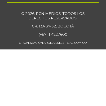
© 2026, RCN MEDIOS. TODOS LOS
DERECHOS RESERVADOS.
CR. 13A 37-32, BOGOTÁ
(+57) 1 4227600
ORGANIZACIÓN ARDILA LÜLLE - OAL.COM.CO