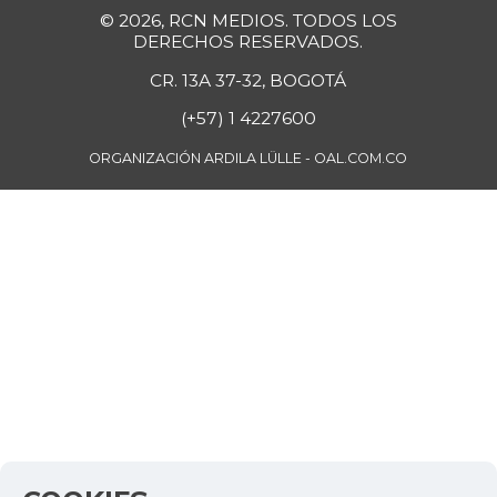
© 2026, RCN MEDIOS. TODOS LOS
DERECHOS RESERVADOS.
CR. 13A 37-32, BOGOTÁ
(+57) 1 4227600
ORGANIZACIÓN ARDILA LÜLLE - OAL.COM.CO