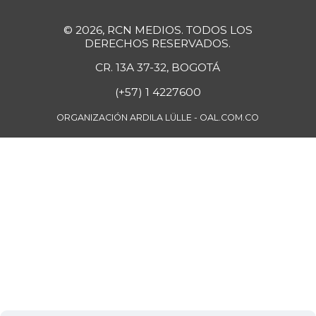
© 2026, RCN MEDIOS. TODOS LOS
DERECHOS RESERVADOS.
CR. 13A 37-32, BOGOTÁ
(+57) 1 4227600
ORGANIZACIÓN ARDILA LÜLLE - OAL.COM.CO