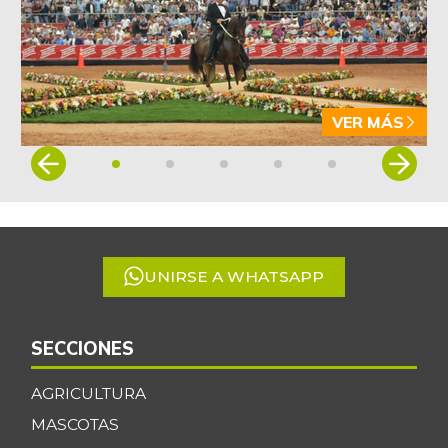
VER MÁS
Item
1
of
5
UNIRSE A WHATSAPP
SECCIONES
AGRICULTURA
MASCOTAS