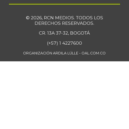
© 2026, RCN MEDIOS. TODOS LOS
DERECHOS RESERVADOS.
CR. 13A 37-32, BOGOTÁ
(+57) 1 4227600
ORGANIZACIÓN ARDILA LÜLLE - OAL.COM.CO