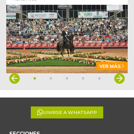
VER MÁS
Item
1
of
5
UNIRSE A WHATSAPP
SECCIONES