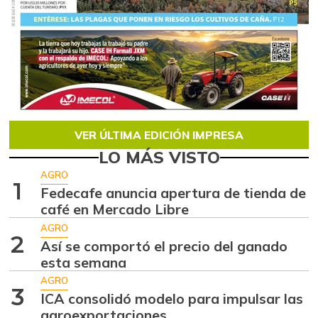
VER ÚLTIMA EDICIÓN IMPRESA
LO MÁS VISTO
AGRO
1
Fedecafe anuncia apertura de tienda de
café en Mercado Libre
AGRO
2
Así se comportó el precio del ganado
esta semana
AGRO
3
ICA consolidó modelo para impulsar las
agroexportaciones