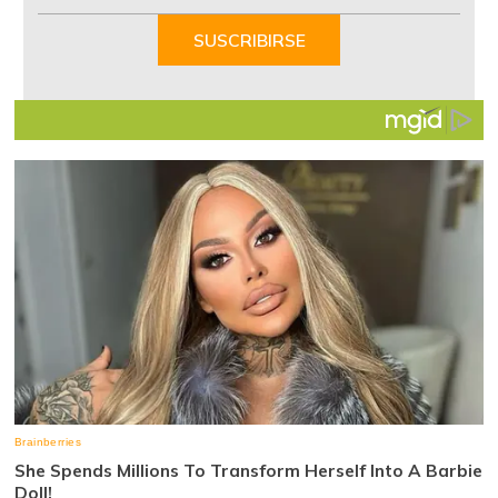
1
of
SUSCRIBIRSE
7