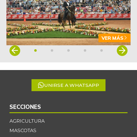
VER MÁS
Item
1
of
5
UNIRSE A WHATSAPP
SECCIONES
AGRICULTURA
MASCOTAS