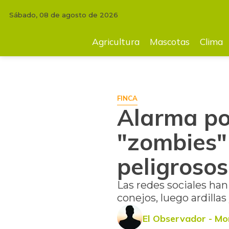
Sábado, 08 de agosto de 2026
INICIO
FINCA
Alarma por la aparición de animales "zombies" cubiert
Agricultura
Mascotas
Clima
FINCA
Alarma po
"zombies"
peligroso
Las redes sociales han
conejos, luego ardilla
El Observador - Mo