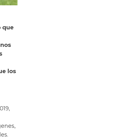
o que
unos
s
ue los
019,
genes,
es.