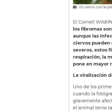
Un ciervo con la pi
El Cornell Wildli
los fibromas son
aunque las infe
ciervos pueden 
severos, estos f
respiración, la 
pone en mayor r
La viralización d
Uno de los primer
cuando la fotógra
gravemente afect
el animal tenía t