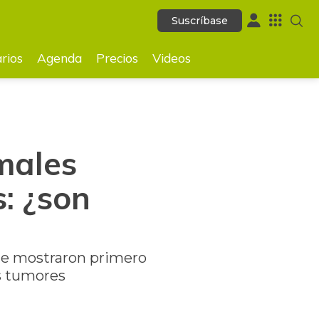
Suscríbase
Suscríbase
GUARDAR
rios
Agenda
Precios
Videos
males
: ¿son
que mostraron primero
es tumores