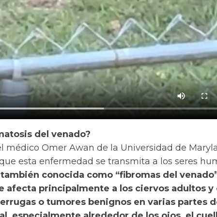
omatosis del venado?
el médico Omer Awan de la Universidad de Maryl
 que esta enfermedad se transmita a los seres hu
, también conocida como “fibromas del venado”
 afecta principalmente a los ciervos adultos y
verrugas o tumores benignos en varias partes d
l, especialmente alrededor de los ojos, el cuell