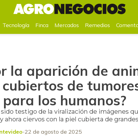
os de tumores: ¿son peligrosos para los humanos?
Tecnología
Finca
Mercados
Remedios
Comenta
r la aparición de ani
 cubiertos de tumores
s para los humanos?
 sido testigo de la viralización de imágenes 
s y ahora ciervos con la piel cubierta de grand
ntevideo
22 de agosto de 2025