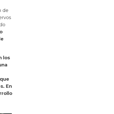
n de
ervos
ado
o
de
 los
 una
 que
s. En
rrollo