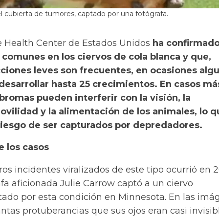
el cubierta de tumores, captado por una fotógrafa.
fe Health Center de Estados Unidos
ha confirmad
 comunes en los ciervos de cola blanca y que,
cciones leves son frecuentes, en ocasiones alg
desarrollar hasta 25 crecimientos. En casos má
ibromas pueden interferir con la visión, la
movilidad y la alimentación de los animales, lo q
iesgo de ser capturados por depredadores.
e los casos
os incidentes viralizados de este tipo ocurrió en 2
fa aficionada Julie Carrow captó a un ciervo
ado por esta condición en Minnesota. En las imá
antas protuberancias que sus ojos eran casi invisibl