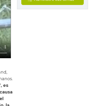
and,
manos.
, es
 causa
el
o, la