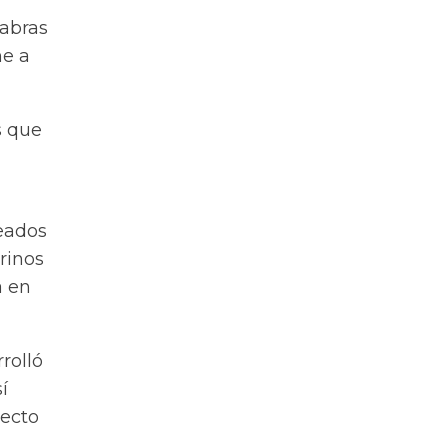
cabras
he a
s que
eados
rinos
a en
rolló
í
recto