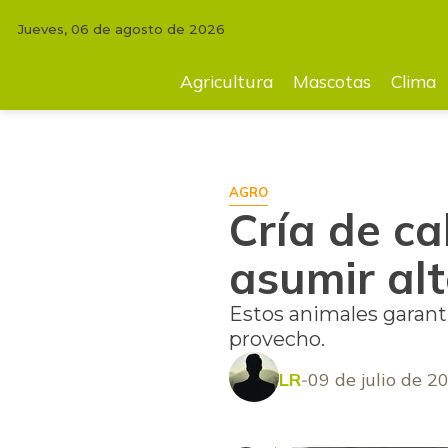
Jueves, 06 de agosto de 2026
INICIO
FINCA
Cría de cabras, rentable sin tener que asumir altos cos
Agricultura
Mascotas
Clima
AGRO
Cría de ca
asumir alt
Estos animales garanti
provecho.
LR
09 de julio de 2