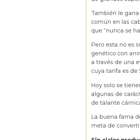
También le gana 
común en las cabr
que “nunca se han
Pero esta no es s
genético con ani
a través de una e
cuya tarifa es de
Hoy solo se tienen
algunas de caráct
de talante cárnic
La buena fama del
meta de converti
Sin ciclos prod