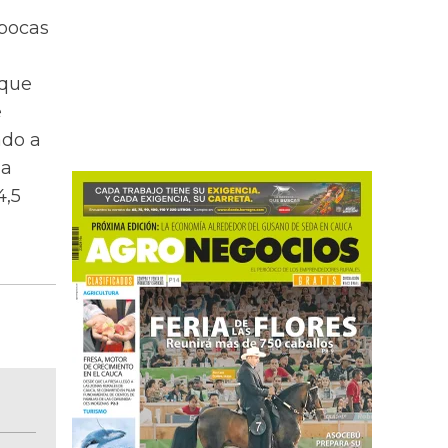
épocas
 que
e
ado a
na
4,5