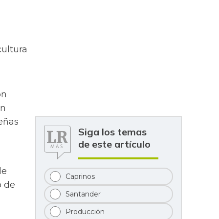
cultura
ón
un
eñas
Siga los temas
de este artículo
le
Caprinos
o de
Santander
Producción