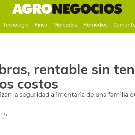
tos
Tecnología
Finca
Mercados
Remedios
Comenta
bras, rentable sin te
os costos
zan la seguridad alimentaria de una familia q
015