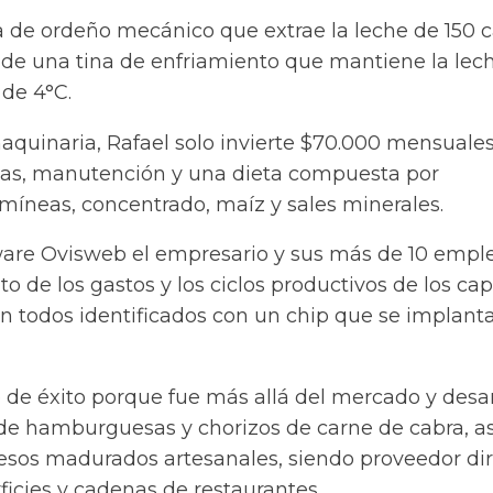
 de ordeño mecánico que extrae la leche de 150 
y de una tina de enfriamiento que mantiene la lec
de 4°C.
maquinaria, Rafael solo invierte $70.000 mensuale
as, manutención y una dieta compuesta por
míneas, concentrado, maíz y sales minerales.
tware Ovisweb el empresario y sus más de 10 empl
 de los gastos y los ciclos productivos de los cap
 todos identificados con un chip que se implant
 de éxito porque fue más allá del mercado y desar
 de hamburguesas y chorizos de carne de cabra, as
sos madurados artesanales, siendo proveedor di
icies y cadenas de restaurantes.