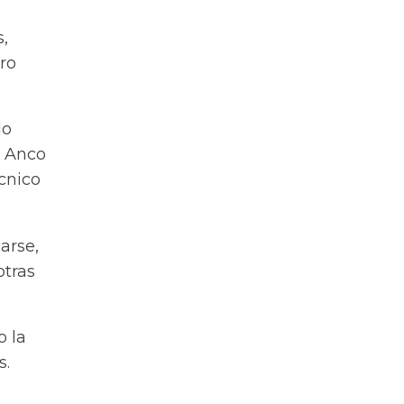
,
ero
do
a Anco
cnico
arse,
otras
o la
s.