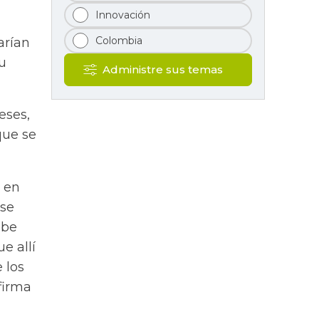
Innovación
Colombia
arían
u
Administre sus temas
eses,
que se
 en
 se
abe
e allí
 los
firma