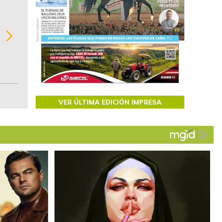
BITÁCORA EMPRESARIAL 10.000 LR
Recopilación clasificada por sectores económi
02
regiones del comportamiento general y detall
de las 10.000 primeras empresas en ventas e
Colombia.
VER ÚLTIMA EDICIÓN IMPRESA