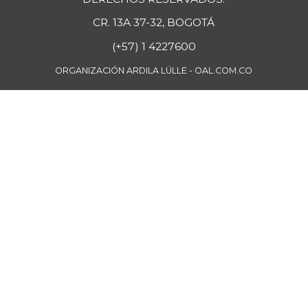
CR. 13A 37-32, BOGOTÁ
(+57) 1 4227600
ORGANIZACIÓN ARDILA LÜLLE - OAL.COM.CO