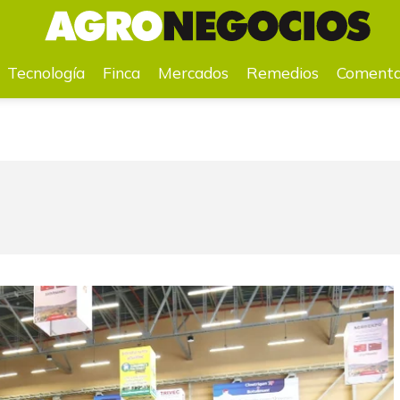
a
Mercados
Remedios
Comentarios
Agenda
Pr
Tecnología
Finca
Mercados
Remedios
Comenta