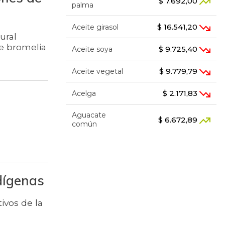
$ 7.692,00
palma
$ 16.541,20
Aceite girasol
ural
de bromelia
$ 9.725,40
Aceite soya
$ 9.779,79
Aceite vegetal
$ 2.171,83
Acelga
Aguacate
$ 6.672,89
común
$ 7.289,10
Aguacate hass
Aguacate
$ 8.366,30
dígenas
papelillo
$ 1.634,56
Ahuyama
ivos de la
$ 1.672,87
Ahuyamín