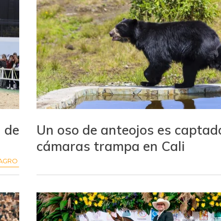
l de
Un oso de anteojos es captad
cámaras trampa en Cali
AGRO