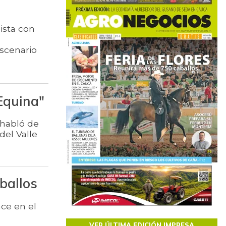
ista con
escenario
Equina"
 habló de
del Valle
ballos
ace en el
VER ÚLTIMA EDICIÓN IMPRESA