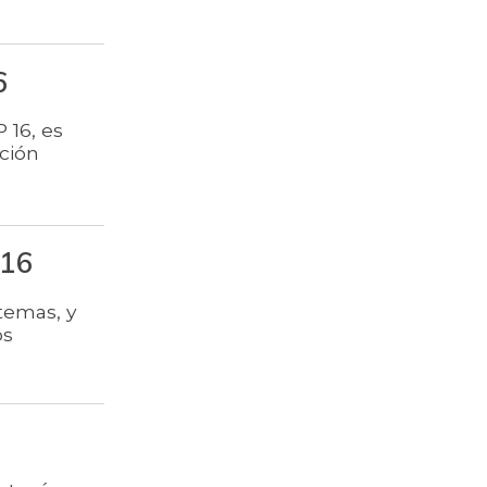
$ 6.102,86
Ajo
6
$ 2.880,14
Ají dulce
 16, es
$ 3.229,50
Ají topito dulce
ción
Alas de pollo sin
$ 9.411,93
costillar
Almejas con
P16
$ 8.709,67
concha
temas, y
Almejas sin
$ 19.277,67
os
concha
$ 1.708,72
Apio
Arracacha
$ 4.760,47
amarilla