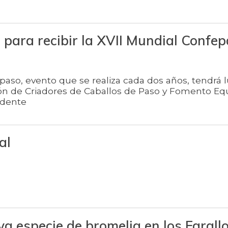
 para recibir la XVII Mundial Confe
paso, evento que se realiza cada dos años, tendrá l
ión de Criadores de Caballos de Paso y Fomento Eq
idente
al
a especie de bromelia en los Farall