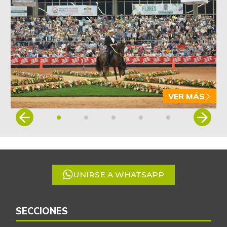
VER MÁS
Item
1
of
5
UNIRSE A WHATSAPP
SECCIONES