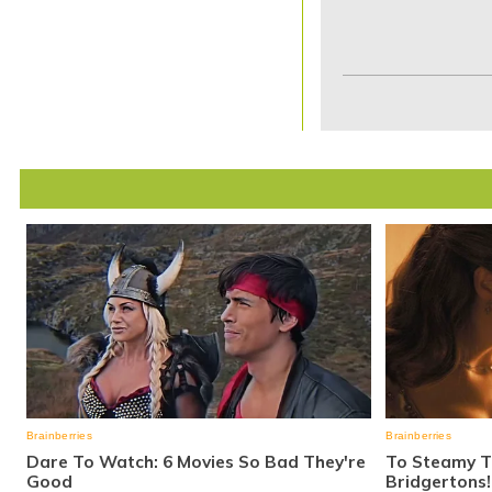
Item
1
of
7