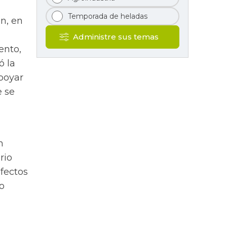
Temporada de heladas
ón, en
Administre sus temas
ento,
ó la
apoyar
e se
s
n
rio
efectos
o