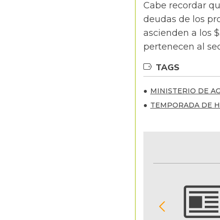
Cabe recordar qu
deudas de los pr
ascienden a los 
pertenecen al sec
TAGS
MINISTERIO DE A
TEMPORADA DE H
NOTIFICACIONES Y ALERTAS
Reciba en su correo electrónico las noticias
seleccionadas por nuestro equipo editorial
exclusivamente para usted.