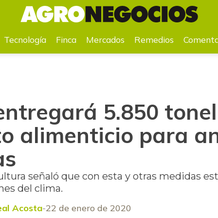
menticio para animales por heladas
Tecnología
Finca
Mercados
Remedios
Comenta
entregará 5.850 tone
o alimenticio para a
as
ultura señaló que con esta y otras medidas es
nes del clima.
eal Acosta
22 de enero de 2020