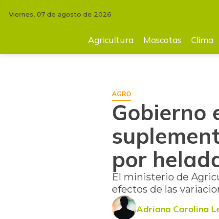
Viernes, 07 de agosto de 2026
INICIO
FINCA
Gobierno entregará 5.850 toneladas de suplemento ali
Agricultura
Mascotas
Clima
AGRO
Gobierno 
suplement
por helad
El ministerio de Agric
efectos de las variacio
Adriana Carolina L