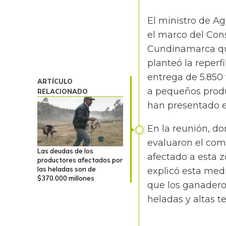
El ministro de Ag
el marco del Con
Cundinamarca que
planteó la reperf
entrega de 5.850 
ARTÍCULO
a pequeños produc
RELACIONADO
han presentado en
En la reunión, do
evaluaron el com
Las deudas de los
afectado a esta 
productores afectados por
las heladas son de
explicó esta medi
$370.000 millones
que los ganaderos
heladas
y altas t