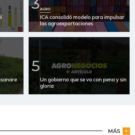
3
AGRO
l
ICA consolidó modelo para impulsar
las agroexportaciones
5
Casanare
Un gobierno que se va con pena y sin
gloria
MÁS