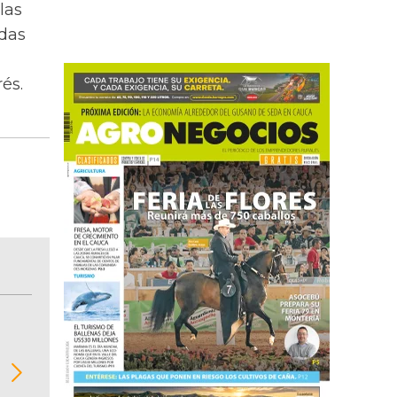
las
adas
és.
BITÁCORA EMPRESARIAL 10.000 LR
Recopilación clasificada por sectores económi
02
regiones del comportamiento general y detall
de las 10.000 primeras empresas en ventas e