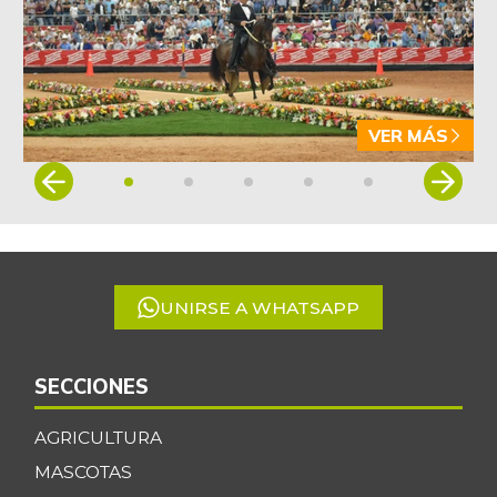
VER MÁS
Item
1
of
5
UNIRSE A WHATSAPP
SECCIONES
AGRICULTURA
MASCOTAS