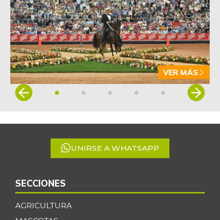
Arveja verde en
$ 5.155,29
vaina
-1,86%
07/25/2026
Arveja verde seca
$ 4.087,85
-0,46%
07/25/2026
VER MÁS
Atún en lata
$ 37.131,09
Item
+0,27%
1
07/25/2026
of
Avena en hojuelas
$ 9.832,64
5
-0,12%
07/25/2026
UNIRSE A WHATSAPP
Avena molida
$ 12.014,15
+0,28%
07/25/2026
Azúcar
SECCIONES
$ 3.132,61
+0,24%
07/25/2026
AGRICULTURA
Azúcar morena
$ 3.810,00