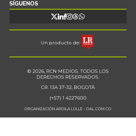
SÍGUENOS
$ 16.851,79
importado
+0,97%
07/25/2026
Bocadillo veleño
$ 412,20
+4,57%
07/25/2026
Un producto de:
Bola de brazo de
$ 33.512,58
res
+0,13%
07/25/2026
© 2026, RCN MEDIOS. TODOS LOS
Bola de pierna de
DERECHOS RESERVADOS.
$ 33.363,35
res
+0,14%
CR. 13A 37-32, BOGOTÁ
07/25/2026
(+57) 1 4227600
Borojó
$ 8.292,33
+0,70%
ORGANIZACIÓN ARDILA LÜLLE - OAL.COM.CO
07/25/2026
Bota de res
$ 33.218,47
+0,17%
07/25/2026