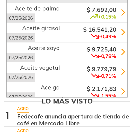
Aceite de palma
$ 7.692,00
+0,15%
07/25/2026
Aceite girasol
$ 16.541,20
-0,49%
07/25/2026
Aceite soya
$ 9.725,40
-0,78%
07/25/2026
Aceite vegetal
$ 9.779,79
-0,71%
07/25/2026
Acelga
$ 2.171,83
-1,55%
07/25/2026
LO MÁS VISTO
Aguacate común
$ 6.672,89
AGRO
1
+6,24%
Fedecafe anuncia apertura de tienda de
07/25/2026
café en Mercado Libre
Aguacate hass
$ 7.289,10
AGRO