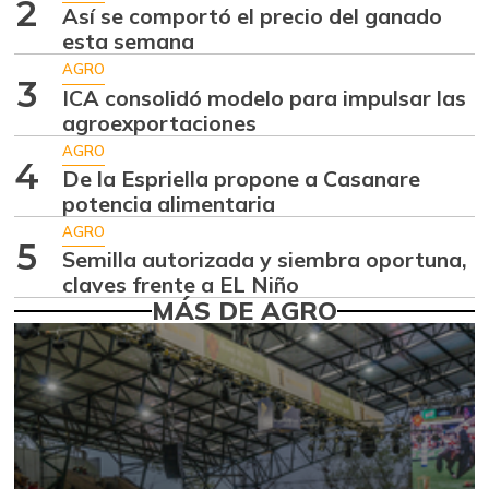
-2,98%
2
07/25/2026
Así se comportó el precio del ganado
esta semana
Aguacate
$ 8.366,30
papelillo
AGRO
3
-1,18%
ICA consolidó modelo para impulsar las
07/25/2026
agroexportaciones
Ahuyama
$ 1.634,56
AGRO
4
-0,51%
De la Espriella propone a Casanare
07/25/2026
potencia alimentaria
Ahuyamín
$ 1.672,87
AGRO
+7,50%
5
07/25/2026
Semilla autorizada y siembra oportuna,
claves frente a EL Niño
Ajo
$ 6.102,86
MÁS DE AGRO
-2,18%
07/25/2026
Ají dulce
$ 2.880,14
+4,83%
01/17/2015
Ají topito dulce
$ 3.229,50
-11,89%
07/25/2026