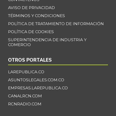
Banano Bocadillo
$ 2.406,00
AVISO DE PRIVACIDAD
+0,52%
07/25/2026
TÉRMINOS Y CONDICIONES
Banano Urabá
$ 2.324,08
POLÍTICA DE TRATAMIENTO DE INFORMACIÓN
-0,09%
07/25/2026
POLÍTICA DE COOKIES
Banano criollo
$ 1.917,06
SUPERINTENDENCIA DE INDUSTRIA Y
-0,16%
07/25/2026
COMERCIO
Berenjena
$ 4.818,38
OTROS PORTALES
+3,82%
07/25/2026
Blanquillo entero
LAREPUBLICA.CO
$ 17.625,00
fresco
+2,17%
ASUNTOSLEGALES.COM.CO
07/25/2026
EMPRESAS.LAREPUBLICA.CO
Bocachico criollo
CANALRCN.COM
$ 22.140,43
fresco
-7,15%
RCNRADIO.COM
07/25/2026
Bocachico