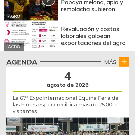
Papaya melona, apio y
-0,53%
07/25/2026
remolacha subieron
Arroz excelso
$ 3.636,56
AGRO
+0,19%
07/25/2026
Revaluación y costos
Arroz paddy verde
$ 1.572,00
laborales golpean
exportaciones del agro
+52,37%
12/09/2023
AGRO
Arroz sopa cristal
$ 2.415,00
AGENDA
MÁS
+0,84%
07/25/2026
4
Arveja amarilla
$ 3.685,86
seca importada
agosto de 2026
-2,04%
07/25/2026
La 67ª ExpoInternacional Equina Feria de
Arveja enlatada
$ 14.130,40
las Flores espera recibir a más de 25.000
+2,79%
07/25/2026
visitantes
Arveja verde
$ 6.022,87
-4,09%
07/25/2026