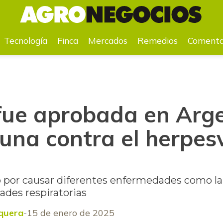
contra el herpesvirus bovino
Tecnología
Finca
Mercados
Remedios
Comenta
 fue aprobada en Arg
una contra el herpes
o por causar diferentes enfermedades como la 
ades respiratorias
quera
15 de enero de 2025