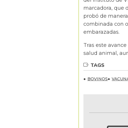
del Instituto de 
marcadora, que di
probó de manera 
combinada con otr
embarazadas.
Tras este avance 
salud animal, au
TAGS
BOVINOS
VACUN
NOTIFICACIONES Y ALERTAS