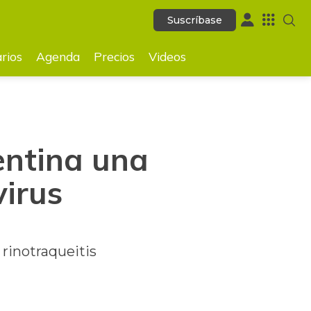
Suscríbase
Suscríbase
GUARDAR
rios
Agenda
Precios
Videos
entina una
virus
rinotraqueitis