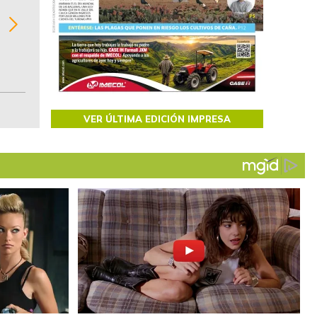
Recopilación clasificada por sectores económi
02
regiones del comportamiento general y detall
de las 10.000 primeras empresas en ventas e
Colombia.
VER ÚLTIMA EDICIÓN IMPRESA