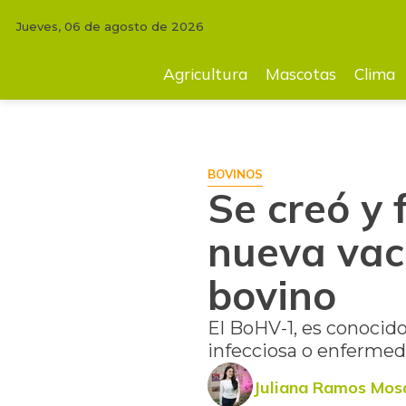
Jueves, 06 de agosto de 2026
INICIO
FINCA
Se creó y fue aprobada en Argentina una nueva vacuna 
Agricultura
Mascotas
Clima
BOVINOS
Se creó y
nueva vac
bovino
El BoHV-1, es conocid
infecciosa o enfermed
Juliana Ramos Mos