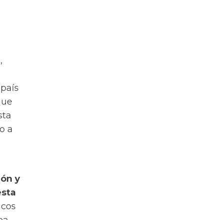
l
,
 país
que
sta
o a
ión y
esta
icos