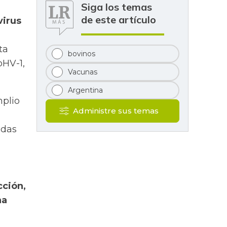
Siga los temas
de este artículo
virus
ta
bovinos
oHV-1,
Vacunas
Argentina
mplio
Administre sus temas
idas
cción,
na