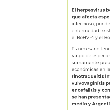
El herpesvirus b
que afecta espe
infeccioso, puede
enfermedad existe
el BoHV-4 y el B
Es necesario ten
rango de especies
sumamente preoc
económicas en la
rinotraqueitis i
vulvovaginitis p
encefalitis y co
se han presenta
medio y Argenti