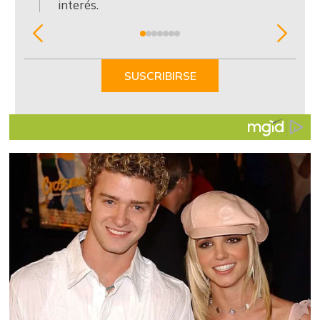
interés.
Item
1
of
SUSCRIBIRSE
7