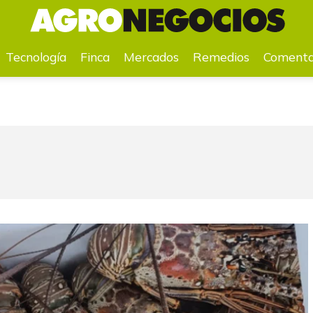
a
Mercados
Remedios
Comentarios
Agenda
Pr
Tecnología
Finca
Mercados
Remedios
Comenta