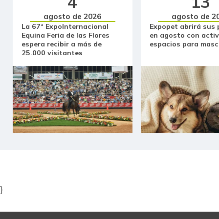
4
13
agosto de 2026
agosto de 2
La 67ª ExpoInternacional
Expopet abrirá sus 
Equina Feria de las Flores
en agosto con activ
espera recibir a más de
espacios para masc
25.000 visitantes
Item
1
of
5
}