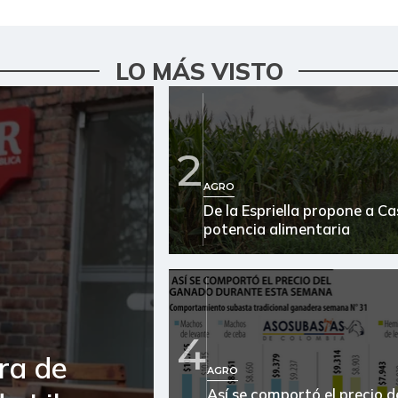
LO MÁS VISTO
2
AGRO
De la Espriella propone a C
potencia alimentaria
4
ra de
AGRO
Así se comportó el precio d