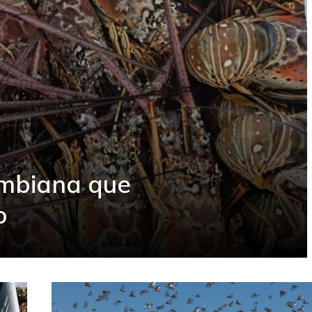
ombiana que
o