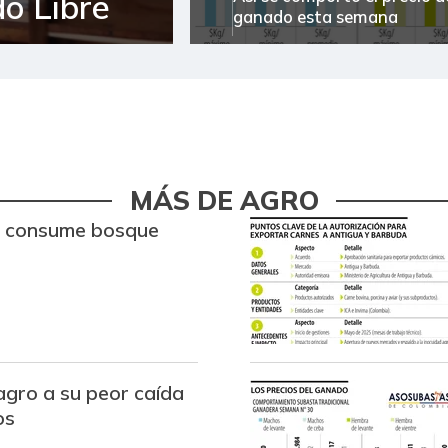
o Libre
ganado esta semana
MÁS DE AGRO
ón consume bosque
r
 agro a su peor caída
os