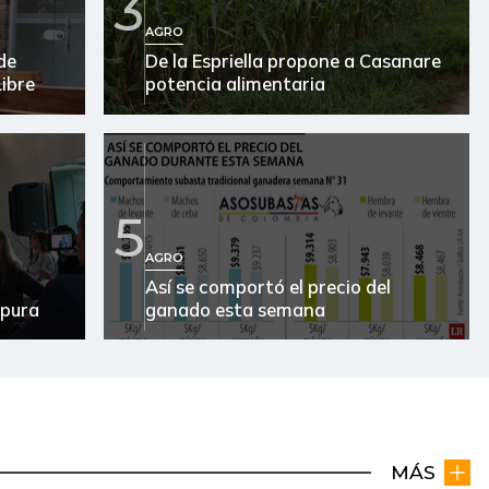
3
AGRO
de
De la Espriella propone a Casanare
ibre
potencia alimentaria
5
AGRO
Así se comportó el precio del
 pura
ganado esta semana
MÁS