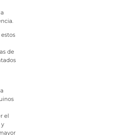
la
ncia.
 estos
as de
ntados
na
quinos
r el
 y
 mayor