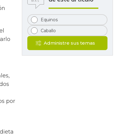
ón
Equinos
el
Caballo
arlo
Administre sus temas
les,
idos
os por
dieta