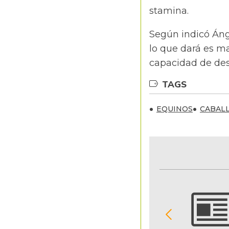
stamina.
Según indicó Áng
lo que dará es ma
capacidad de de
TAGS
EQUINOS
CABAL
NOTIFICACIONES Y ALERTAS
Reciba en su correo electrónico las noticias
seleccionadas por nuestro equipo editorial
exclusivamente para usted.