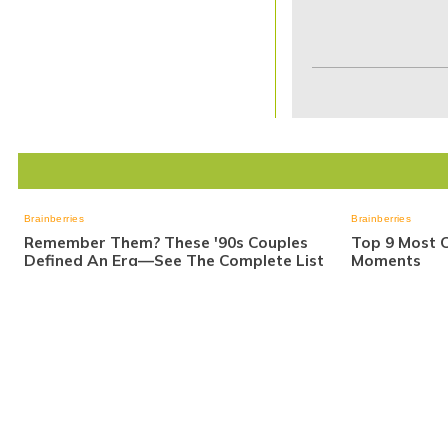
Item
1
of
7