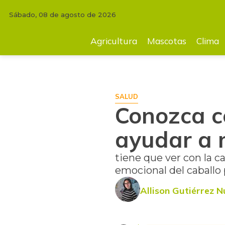
Sábado, 08 de agosto de 2026
INICIO
MASCOTAS
Conozca cómo el uso de lípidos podría ayudar a m
Agricultura
Mascotas
Clima
SALUD
Conozca có
ayudar a m
tiene que ver con la c
emocional del caballo
Allison Gutiérrez 